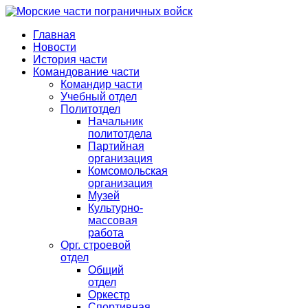
Главная
Новости
История части
Командование части
Командир части
Учебный отдел
Политотдел
Начальник
политотдела
Партийная
организация
Комсомольская
организация
Музей
Культурно-
массовая
работа
Орг. строевой
отдел
Общий
отдел
Оркестр
Спортивная