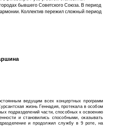
 городах бывшего Советского Союза. В период
илармонии. Коллектив пережил сложный период
аршина
остоянным ведущим всех концертных программ
урсантская жизнь Геннадия, протекала в особом
ных подразделений части, способных к освоению
енности и становились способными, оказывать
одразделение и продолжил службу в 9 роте, на