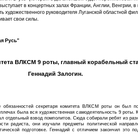
ыступает в концертных залах Франции, Англии, Венгрии, в
ость художественного руководителя Луганской областной ф
ивает свои силы.
усь"
итета ВЛКСМ 9 роты, главный корабельный ст
Геннадий Залогин.
е обязанностей секретаря комитета ВЛКСМ роты он был п
плечах была вся художественная самодеятельность 9 роты. К
ал отдельный взвод помполитов. Сюда собирали ребят из раз
ости радиста, они изучали предметы политической направл
тической подготовке. Геннадий с отличием закончил это п