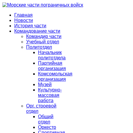
Главная
Новости
История части
Командование части
Командир части
Учебный отдел
Политотдел
Начальник
политотдела
Партийная
организация
Комсомольская
организация
Музей
Культурно-
массовая
работа
Орг. строевой
отдел
Общий
отдел
Оркестр
Спортивная