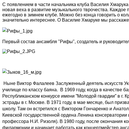
С появлением в части начальника клуба Василия Хмарука
новая веха в развитие музыкального тврочества. Каждое 
ежегодно в зимнем клубе. Можно без конца говорить о ко
значительно интереснее. О Василие Хмаруке мы расскажем
Первый состав ансамбля "Рифы", создатель и руководите
Ныне Виктор Фалалеев Заслуженный деятель искусств Укр
училище по классу баяна. В 1969 году, когда в качестве 
Республиканском конкурсе имени ”Молодой гвардии” в г. К
эстрады в г. Москве. В 1971 году, в мае месяце, был при
школу. Там он встретился с Виктором Гончаренко и Анато
Киевской государственной ордена Ленина консерватории и
профессора Н.И. Ризоля). В 1980 году, после окончания 
филармонии и начинает работать как концертмейстер анса