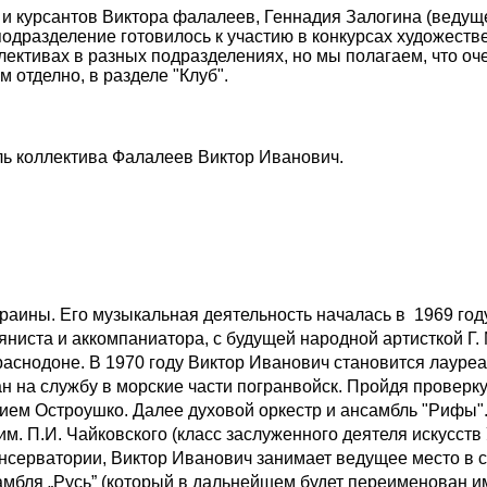
 и курсантов Виктора фалалеев, Геннадия Залогина (ведущ
подразделение готовилось к участию в конкурсах художест
ллективах в разных подразделениях, но мы полагаем, что 
 отделно, в разделе "Клуб".
ль коллектива Фалалеев Виктор Иванович.
аины. Его музыкальная деятельность началась в 1969 году
баяниста и аккомпаниатора, с будущей народной артисткой Г
раснодоне. В 1970 году Виктор Иванович становится лауре
зван на службу в морские части погранвойск. Пройдя провер
лием Остроушко. Далее духовой оркестр и ансамбль "Рифы".
м. П.И. Чайковского (класс заслуженного деятеля искусств
консерватории, Виктор Иванович занимает ведущее место в 
мбля „Русь” (который в дальнейшем будет переименован им 