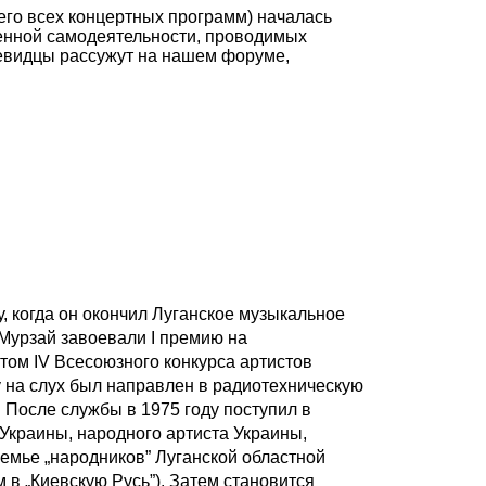
его всех концертных программ) началась
венной самодеятельности, проводимых
очевидцы рассужут на нашем форуме,
, когда он окончил Луганское музыкальное
. Мурзай завоевали I премию на
атом IV Всесоюзного конкурса артистов
ку на слух был направлен в радиотехническую
 После службы в 1975 году поступил в
 Украины, народного артиста Украины,
семье „народников” Луганской областной
в „Киевскую Русь”). Затем становится