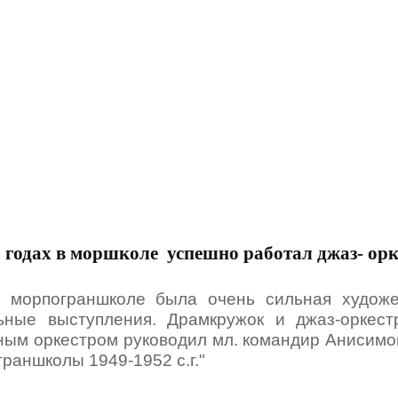
2 годах в моршколе успешно работал джаз- орк
 морпограншколе была очень сильная художес
ьные выступления. Драмкружок и джаз-оркест
ным оркестром руководил мл. командир Анисимов
граншколы 1949-1952 с.г."