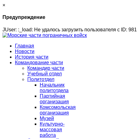
×
Предупреждение
JUser: :_load: Не удалось загрузить пользователя с ID: 981
Главная
Новости
История части
Командование части
Командир части
Учебный отдел
Политотдел
Начальник
политотдела
Партийная
организация
Комсомольская
организация
Музей
Культурно-
массовая
работа