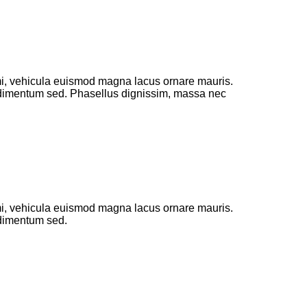
 mi, vehicula euismod magna lacus ornare mauris.
ondimentum sed. Phasellus dignissim, massa nec
 mi, vehicula euismod magna lacus ornare mauris.
ndimentum sed.