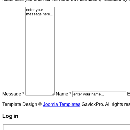
Message *
Name *
E
Template Design ©
Joomla Templates
GavickPro. All rights re
Log in