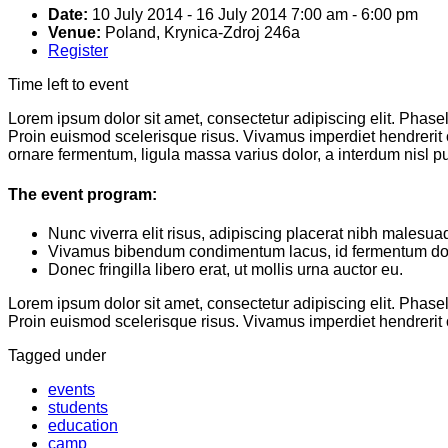
Date:
10 July 2014
-
16 July 2014
7:00 am
-
6:00 pm
Venue:
Poland, Krynica-Zdroj 246a
Register
Time left to event
Lorem ipsum dolor sit amet, consectetur adipiscing elit. Phas
Proin euismod scelerisque risus. Vivamus imperdiet hendrerit
ornare fermentum, ligula massa varius dolor, a interdum nisl 
The event program:
Nunc viverra elit risus, adipiscing placerat nibh malesua
Vivamus bibendum condimentum lacus, id fermentum dol
Donec fringilla libero erat, ut mollis urna auctor eu.
Lorem ipsum dolor sit amet, consectetur adipiscing elit. Phas
Proin euismod scelerisque risus. Vivamus imperdiet hendrerit 
Tagged under
events
students
education
camp