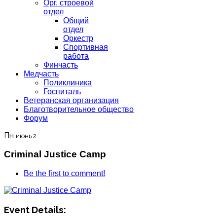
Орг. строевой
отдел
Общий
отдел
Оркестр
Спортивная
работа
Финчасть
Медчасть
Поликлиника
Госпиталь
Ветеранская организация
Благотворительное общество
Форум
Пн
июнь 2
Criminal Justice Camp
Be the first to comment!
Event Details: